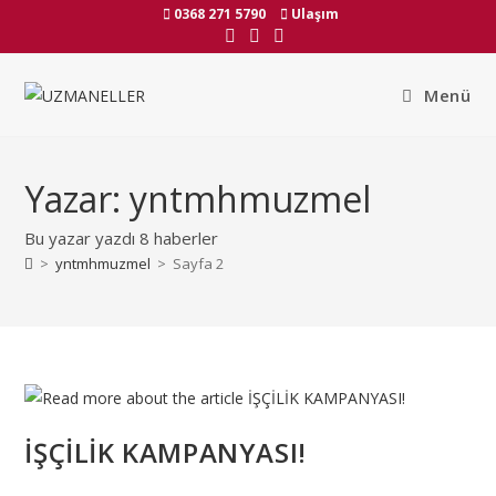
Skip
0368 271 5790
Ulaşım
to
content
Menü
Yazar:
yntmhmuzmel
Bu yazar yazdı 8 haberler
>
yntmhmuzmel
>
Sayfa 2
İŞÇİLİK KAMPANYASI!