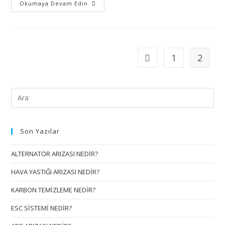
YAZ
Okumaya Devam Edin
KORUMA
BAKETİ
KAMPANYASI!
1
2
Go to the previous page
Pre
Esc
to
Son Yazılar
clo
the
ALTERNATÖR ARIZASI NEDİR?
sea
pan
HAVA YASTIĞI ARIZASI NEDİR?
KARBON TEMİZLEME NEDİR?
ESC SİSTEMİ NEDİR?